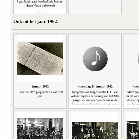
Symphonia gaat honderdjarig bestaan
vieren' (bron onbekend)
Ook uit het jaar 1962:
januari 1962
woensdag 24 januari 1962
woen
Boek met 312 programma's van 100
Toespraak van burgemeester G.E. van
Mevrouw 
jaar
Walsum tijdens de viering van het 100-
dankt voor
jarige bestaan van Symphonia in de
de vierin
Burgerzaal van het stadhuis, 24 januari
van Symp
1962. (11'40'')
het stadhu