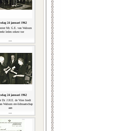
sdag 24 januari 1962
ester Mr. G.E. van Walsum
eekt leden orkest toe
sdag 24 januari 1962
r Dr. J.H.E. de Vries biedt
Van Walsum ere-lidmaatschap
aan