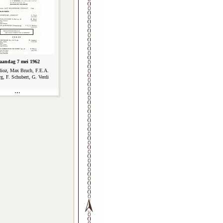
aandag 7 mei 1962
lioz, Max Bruch, F.E.A.
g, F. Schubert, G. Verdi