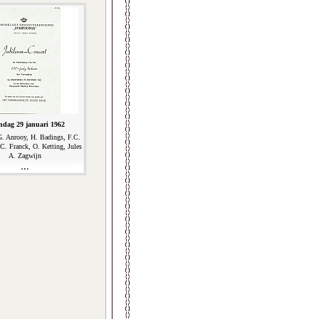
dag 29 januari 1962
G. Anrooy, H. Badings, F.C.
 C. Franck, O. Ketting, Jules
A. Zagwijn