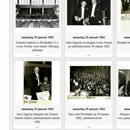
maandag 29 januari 1962
maandag 29 januari 1962
maan
Generale repetitie in Rivièrahal o.l.v.
Jules Zagwijn en dirigent Louis Stotijn
Receptie b
Louis Stotijn voor concert 100-jarig
op jubileumconcert 29 januari 1962
jubileum
maandag 29 januari 1962
maandag 29 januari 1962
maan
Jules Zagwijn dirigeert zijn Triomf-
Een volle Rivièrahal op 29 januari
Dirigent
Marsch tijdens jubileumconcert januari
1962, jubileumconcert
voor piano
1962