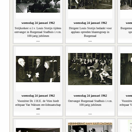
woensdag 24 januari 1962
woensdag 24 januari 1962
woen
Strijkorkest o.l.v. Louis Stotijn tijdens
Dirigent Louis Stotijn bedankt voor
Burgerme
ontvangst in Burgerzaal Stadhuis i.v.m.
applaus optreden blazersgroep in
spr
100-jarig jubileum
Burgerzaal
woensdag 24 januari 1962
woensdag 24 januari 1962
woen
Voorzitter Dr. J.H.E. de Vries biedt
Ontvangst Burgerzaal Stadhuis i.v.m.
Voorzitte
echtpaar Van Walsum ere-lidmaatschap
100-jarig jubileum
echtpaar 
aan