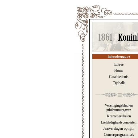
inhoudsopgave
Entree
Home
Geschiedenis
Tijdbalk
Verenigingsblad en
jubileumuitgaven
Krantenartikelen
Liefdadigheidsconcerten
Jaarverslagen op rijm
Concertprogramma's