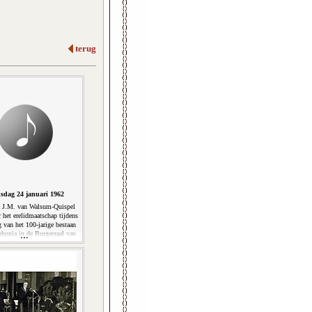
terug
sdag 24 januari 1962
J.M. van Walsum-Quispel
 het erelidmaatschap tijdens
g van het 100-jarige bestaan
honia in de Burgerzaal van
is, 24 januari 1962. (2'48'')