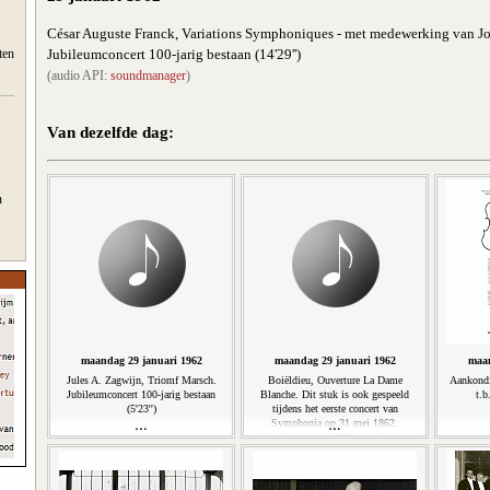
César Auguste Franck, Variations Symphoniques - met medewerking van Jo
Jubileumconcert 100-jarig bestaan (14'29'')
ten
(audio API:
soundmanager
)
Van dezelfde dag:
n
maandag 29 januari 1962
maandag 29 januari 1962
maan
Jules A. Zagwijn, Triomf Marsch.
Boiëldieu, Ouverture La Dame
Aankondi
Jubileumconcert 100-jarig bestaan
Blanche. Dit stuk is ook gespeeld
t.b
(5'23'')
tijdens het eerste concert van
Symphonia op 31 mei 1862.
Jubileumconcert 100-jarig bestaan
(8'36'')