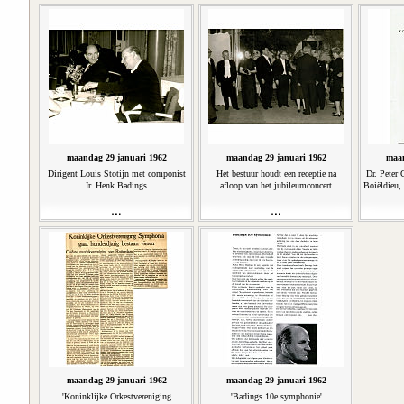
maandag 29 januari 1962
maandag 29 januari 1962
maan
Dirigent Louis Stotijn met componist
Het bestuur houdt een receptie na
Dr. Peter 
Ir. Henk Badings
afloop van het jubileumconcert
Boiëldieu,
maandag 29 januari 1962
maandag 29 januari 1962
'Koninklijke Orkestvereniging
'Badings 10e symphonie'