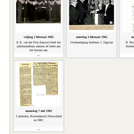
vrijdag 2 februari 1962
zaterdag 3 februari 1962
m
Ir. K. van der Pols (bassist) biedt het
Overhandiging beeltenis J. Zagwijn
H. Ber
jubileumalbum namens de leden aan
Koeber
het bestuur aan
maandag 7 mei 1962
2 artikelen, Rotterdamsch Nieuwsblad
en NRC