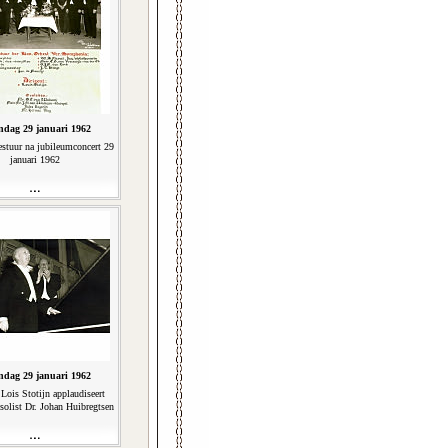
dag 29 januari 1962
estuur na jubileumconcert 29
januari 1962
dag 29 januari 1962
 Lois Stotijn applaudiseert
solist Dr. Johan Huibregtsen