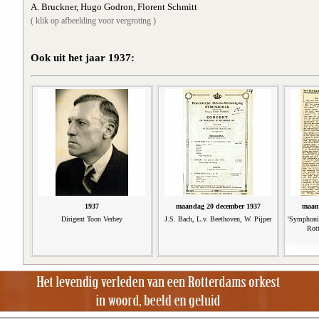
A. Bruckner, Hugo Godron, Florent Schmitt
( klik op afbeelding voor vergroting )
Ook uit het jaar 1937:
1937
maandag 20 december 1937
maan
Dirigent Toon Verhey
J.S. Bach, L.v. Beethoven, W. Pijper
'Symphonia
Rot