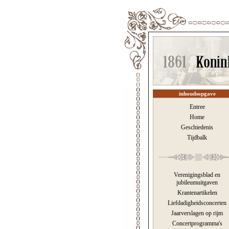
inhoudsopgave
Entree
Home
Geschiedenis
Tijdbalk
Verenigingsblad en
jubileumuitgaven
Krantenartikelen
Liefdadigheidsconcerten
Jaarverslagen op rijm
Concertprogramma's