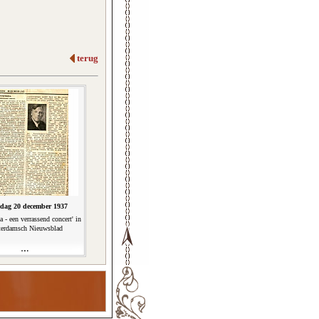
terug
dag 20 december 1937
 - een verrassend concert' in
terdamsch Nieuwsblad